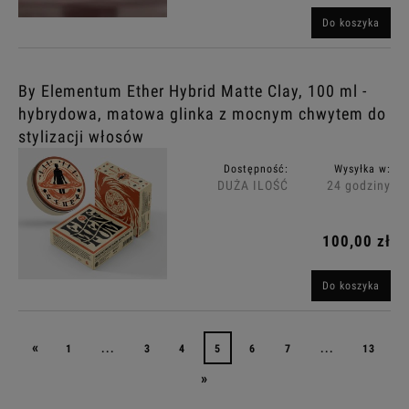
Do koszyka
By Elementum Ether Hybrid Matte Clay, 100 ml -
hybrydowa, matowa glinka z mocnym chwytem do
stylizacji włosów
Dostępność:
Wysyłka w:
DUŻA ILOŚĆ
24 godziny
100,00 zł
Do koszyka
«
1
...
3
4
5
6
7
...
13
»