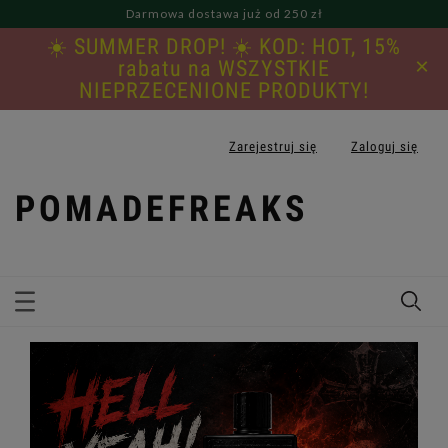
Darmowa dostawa już od 250 zł
☀️ SUMMER DROP! ☀️ KOD: HOT, 15%
×
rabatu na WSZYSTKIE
NIEPRZECENIONE PRODUKTY!
Zarejestruj się
Zaloguj się
POMADEFREAKS