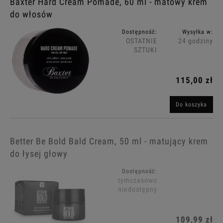
Baxter Hard Cream Pomade, 60 ml - matowy krem
do włosów
Dostępność:
Wysyłka w:
OSTATNIE
24 godziny
SZTUKI
115,00 zł
Do koszyka
Better Be Bold Bald Cream, 50 ml - matujący krem
do łysej głowy
Dostępność:
tymczasowo
niedostępny
109,99 zł