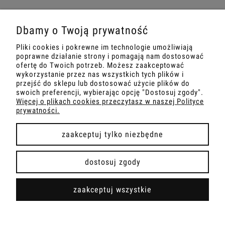
Dbamy o Twoją prywatność
Pliki cookies i pokrewne im technologie umożliwiają
MOJE KONTO
poprawne działanie strony i pomagają nam dostosować
ofertę do Twoich potrzeb. Możesz zaakceptować
INFORMACJA
wykorzystanie przez nas wszystkich tych plików i
przejść do sklepu lub dostosować użycie plików do
swoich preferencji, wybierając opcję "Dostosuj zgody".
OBSŁUGA KLIENTA
Więcej o plikach cookies przeczytasz w naszej Polityce
prywatności.
PŁATNOŚCI I DOSTAWA
zaakceptuj tylko niezbędne
dostosuj zgody
pokaż pełną wersję strony
zaakceptuj wszystkie
Sklep internetowy Shoper.pl