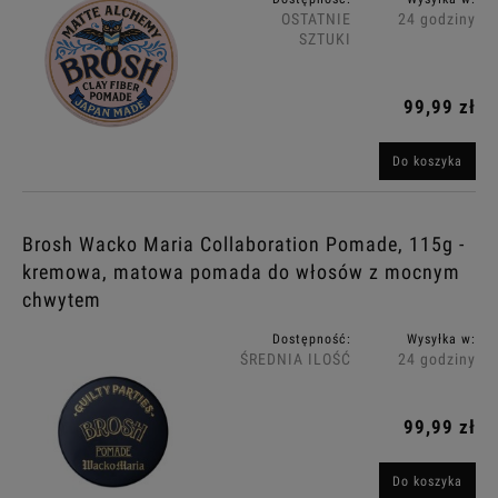
OSTATNIE
24 godziny
SZTUKI
99,99 zł
Do koszyka
Brosh Wacko Maria Collaboration Pomade, 115g -
kremowa, matowa pomada do włosów z mocnym
chwytem
Dostępność:
Wysyłka w:
ŚREDNIA ILOŚĆ
24 godziny
99,99 zł
Do koszyka