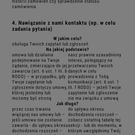
historii zamówień czy sprawdzenie statusu
zamówienia
4. Nawiązanie z nami kontaktu (np. w celu
zadania pytania)
W jakim celu?
obsługa Twoich zapytań lub zgłoszeń
Na jakiej podstawie?
umowa lub działania
nasz prawnie uzasadniony
podejmowane na Twoje
interes, polegający na
żądanie, zmierzające do jej
przetwarzaniu Twoich
zawarcia (art. 6 ust. 1 lit. b
danych w celu
RODO) – w przypadku, gdy
prowadzenia z Tobą
Twoje zapytanie lub
komunikacji (art. 6 ust. 1
zgłoszenie dotyczy umowy,
lit. f RODO) – jeżeli Twoje
której jesteśmy lub
zapytanie lub zgłoszenie
możemy być stroną
nie ma związku z umową
Jak długo?
przez czas trwania
do upływu okresu
wiążącej nas umowy lub –
dochodzenia roszczeń –
jeśli umowa nie zostanie
zobacz ostatnią tabelę tej
zawarta - do upływu okresu
sekcji - lub do momentu, w
dochodzenia roszczeń –
którym uwzględnimy Twój