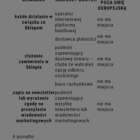
POZA UNIĘ
EUROPEJSKĄ
operator
każde działanie w
internetowej
nie ma
związku ze
platformy
miejsca
Sklepem
handlowej
nie ma
dostawca płatności
miejsca
podmiot
zapewniający
złożenie
dostawę towaru –
nie ma
zamówienia w
chyba że wybrałeś
miejsca
Sklepie
opcję odbioru
osobistego
nie ma
biuro rachunkowe
miejsca
zapis na newsletter
podmiot
lub wyrażenie
zapewniający
zgody na
wysyłkę
nie ma
przesyłanie
newslettera lub
miejsca
wiadomości
wiadomości
marketingowych
marketingowych
A ponadto: