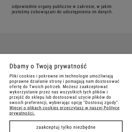
odpowiednie organy publiczne w zakresie, w jakim
jesteśmy zobowiązani do udostępnienia im danych.
MOJE KONTO
Dbamy o Twoją prywatność
INFORMACJA
Pliki cookies i pokrewne im technologie umożliwiają
poprawne działanie strony i pomagają nam dostosować
OBSŁUGA KLIENTA
ofertę do Twoich potrzeb. Możesz zaakceptować
wykorzystanie przez nas wszystkich tych plików i
przejść do sklepu lub dostosować użycie plików do
PŁATNOŚCI I DOSTAWA
swoich preferencji, wybierając opcję "Dostosuj zgody".
Więcej o plikach cookies przeczytasz w naszej Polityce
prywatności.
zaakceptuj tylko niezbędne
pokaż pełną wersję strony