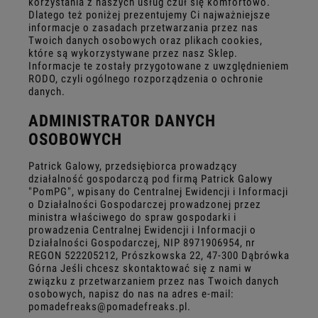
korzystania z naszych usług czuł się komfortowo.
Dlatego też poniżej prezentujemy Ci najważniejsze
informacje o zasadach przetwarzania przez nas
Twoich danych osobowych oraz plikach cookies,
które są wykorzystywane przez nasz Sklep.
Informacje te zostały przygotowane z uwzględnieniem
RODO, czyli ogólnego rozporządzenia o ochronie
danych.
ADMINISTRATOR DANYCH
OSOBOWYCH
Patrick Galowy, przedsiębiorca prowadzący
działalność gospodarczą pod firmą Patrick Galowy
"PomPG", wpisany do Centralnej Ewidencji i Informacji
o Działalności Gospodarczej prowadzonej przez
ministra właściwego do spraw gospodarki i
prowadzenia Centralnej Ewidencji i Informacji o
Działalności Gospodarczej, NIP 8971906954, nr
REGON 522205212, Prószkowska 22, 47-300 Dąbrówka
Górna Jeśli chcesz skontaktować się z nami w
związku z przetwarzaniem przez nas Twoich danych
osobowych, napisz do nas na adres e-mail:
pomadefreaks@pomadefreaks.pl.