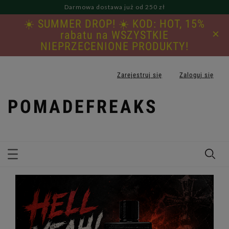
Darmowa dostawa już od 250 zł
☀️ SUMMER DROP! ☀️ KOD: HOT, 15%
×
rabatu na WSZYSTKIE
NIEPRZECENIONE PRODUKTY!
Zarejestruj się
Zaloguj się
POMADEFREAKS