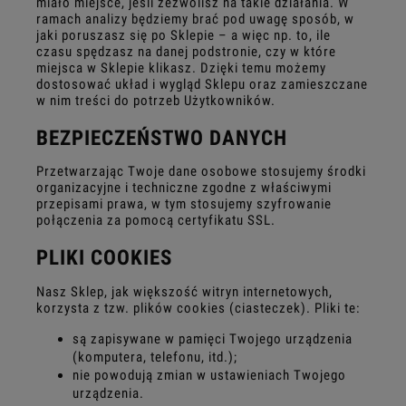
miało miejsce, jeśli zezwolisz na takie działania. W
ramach analizy będziemy brać pod uwagę sposób, w
jaki poruszasz się po Sklepie – a więc np. to, ile
czasu spędzasz na danej podstronie, czy w które
miejsca w Sklepie klikasz. Dzięki temu możemy
dostosować układ i wygląd Sklepu oraz zamieszczane
w nim treści do potrzeb Użytkowników.
BEZPIECZEŃSTWO DANYCH
Przetwarzając Twoje dane osobowe stosujemy środki
organizacyjne i techniczne zgodne z właściwymi
przepisami prawa, w tym stosujemy szyfrowanie
połączenia za pomocą certyfikatu SSL.
PLIKI COOKIES
Nasz Sklep, jak większość witryn internetowych,
korzysta z tzw. plików cookies (ciasteczek). Pliki te:
są zapisywane w pamięci Twojego urządzenia
(komputera, telefonu, itd.);
nie powodują zmian w ustawieniach Twojego
urządzenia.