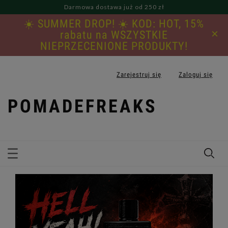
Darmowa dostawa już od 250 zł
☀️ SUMMER DROP! ☀️ KOD: HOT, 15%
×
rabatu na WSZYSTKIE
NIEPRZECENIONE PRODUKTY!
Zarejestruj się
Zaloguj się
POMADEFREAKS