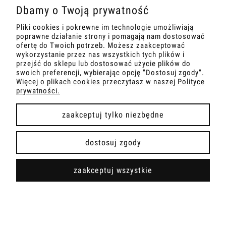
Dbamy o Twoją prywatność
Pliki cookies i pokrewne im technologie umożliwiają
MOJE KONTO
poprawne działanie strony i pomagają nam dostosować
ofertę do Twoich potrzeb. Możesz zaakceptować
INFORMACJA
wykorzystanie przez nas wszystkich tych plików i
przejść do sklepu lub dostosować użycie plików do
swoich preferencji, wybierając opcję "Dostosuj zgody".
OBSŁUGA KLIENTA
Więcej o plikach cookies przeczytasz w naszej Polityce
prywatności.
PŁATNOŚCI I DOSTAWA
zaakceptuj tylko niezbędne
dostosuj zgody
pokaż pełną wersję strony
zaakceptuj wszystkie
Sklep internetowy Shoper.pl