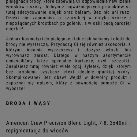
pielęgnacji brody, które zapewnią Ci odpowiednie nawilżenie
włosków i skóry. Jednym z najważniejszych produktów są
tutaj zdecydowanie olejek oraz balsam. Bez nic ani rusz.
Dzięki nim zapomnisz o szorstkiej w dotyku skórze i
niepożądanych krostkach po goleniu, a włoski będą bardziej
miękkie!
Jednak kosmetyki do pielęgnacji takie jak balsamy i olejki do
brody nie wystarczą. Przydadzą Ci się również akcesoria, z
którymi idealnie wyczeszesz i ułożysz włoski lub
wyrównasz zarost. Dlatego w naszym asortymencie
umieściliśmy także specjalne kartacze, czyli szczotki.
Znajdziesz tutaj również wiele opcji żyletek, dzięki którym
bez problemu uzyskasz efekt idealnie gładkiej skóry.
Skomplikowane? Bez obaw! Wejdź w dowolny produkt i
zapoznaj się opisem, który z pewnością pomoże Ci w
wyborze!
BRODA I WĄSY
American Crew Precision Blend Light, 7-8, 3x40ml -
repigmentacja do włosów