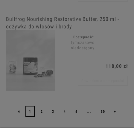
Bullfrog Nourishing Restorative Butter, 250 ml -
odżywka do włosów i brody
Dostępność:
tymczasowo
niedostępny
118,00 zł
Powiadom o dostępności
«
»
1
2
3
4
5
...
30