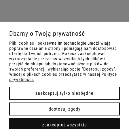
Powiadom o dostępności
Dbamy o Twoją prywatność
Pliki cookies i pokrewne im technologie umożliwiają
MOJE KONTO
poprawne działanie strony i pomagają nam dostosować
ofertę do Twoich potrzeb. Możesz zaakceptować
INFORMACJA
wykorzystanie przez nas wszystkich tych plików i
przejść do sklepu lub dostosować użycie plików do
swoich preferencji, wybierając opcję "Dostosuj zgody".
OBSŁUGA KLIENTA
Więcej o plikach cookies przeczytasz w naszej Polityce
prywatności.
PŁATNOŚCI I DOSTAWA
zaakceptuj tylko niezbędne
dostosuj zgody
pokaż pełną wersję strony
zaakceptuj wszystkie