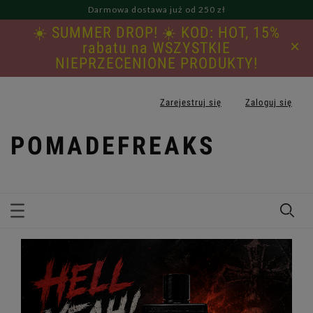
Darmowa dostawa już od 250 zł
☀️ SUMMER DROP! ☀️ KOD: HOT, 15%
×
rabatu na WSZYSTKIE
NIEPRZECENIONE PRODUKTY!
Zarejestruj się
Zaloguj się
POMADEFREAKS