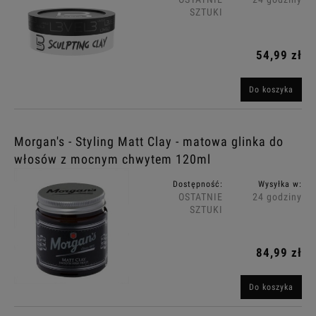
SZTUKI
54,99 zł
Do koszyka
Morgan's - Styling Matt Clay - matowa glinka do
włosów z mocnym chwytem 120ml
Dostępność:
Wysyłka w:
OSTATNIE
24 godziny
SZTUKI
84,99 zł
Do koszyka