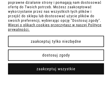
poprawne działanie strony i pomagają nam dostosować
ofertę do Twoich potrzeb. Możesz zaakceptować
INFORMACJA
wykorzystanie przez nas wszystkich tych plików i
przejść do sklepu lub dostosować użycie plików do
swoich preferencji, wybierając opcję "Dostosuj zgody".
OBSŁUGA KLIENTA
Więcej o plikach cookies przeczytasz w naszej Polityce
prywatności.
PŁATNOŚCI I DOSTAWA
zaakceptuj tylko niezbędne
dostosuj zgody
pokaż pełną wersję strony
zaakceptuj wszystkie
Sklep internetowy Shoper.pl