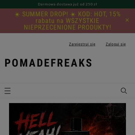
Darmowa dostawa już od 250 zł
☀️ SUMMER DROP! ☀️ KOD: HOT, 15%
×
rabatu na WSZYSTKIE
NIEPRZECENIONE PRODUKTY!
Zarejestruj się
Zaloguj się
POMADEFREAKS