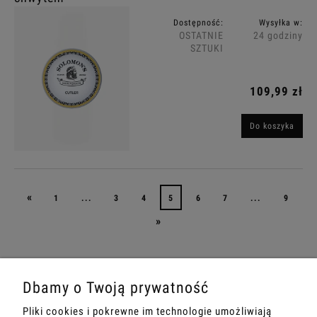
Dostępność:
Wysyłka w:
OSTATNIE
24 godziny
SZTUKI
109,99 zł
Do koszyka
«
1
...
3
4
5
6
7
...
9
»
Dbamy o Twoją prywatność
Pliki cookies i pokrewne im technologie umożliwiają
MOJE KONTO