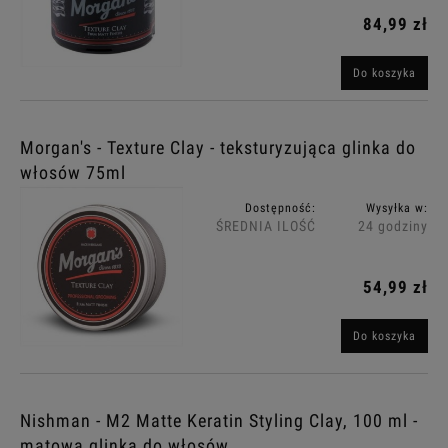
84,99 zł
Do koszyka
Morgan's - Texture Clay - teksturyzująca glinka do
włosów 75ml
Dostępność:
Wysyłka w:
ŚREDNIA ILOŚĆ
24 godziny
54,99 zł
Do koszyka
Nishman - M2 Matte Keratin Styling Clay, 100 ml -
matowa glinka do włosów