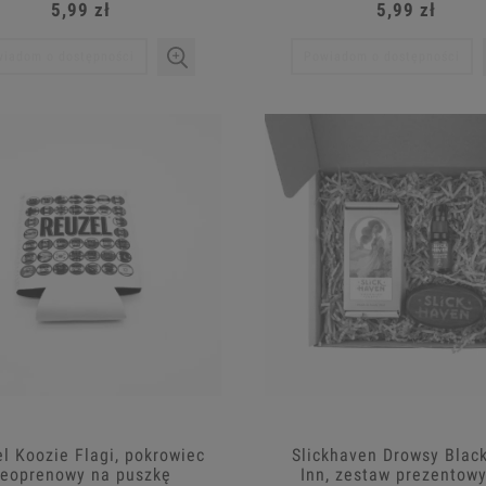
5,99 zł
5,99 zł
iadom o dostępności
Powiadom o dostępności
l Koozie Flagi, pokrowiec
Slickhaven Drowsy Black
eoprenowy na puszkę
Inn, zestaw prezentow