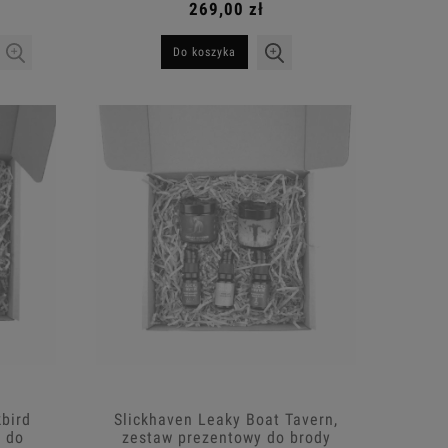
269,00 zł
Do koszyka
bird
Slickhaven Leaky Boat Tavern,
y do
zestaw prezentowy do brody