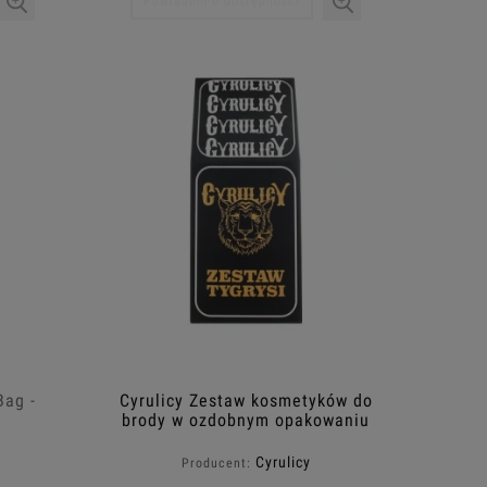
Powiadom o dostępności
Bag -
Cyrulicy Zestaw kosmetyków do
brody w ozdobnym opakowaniu
"Tygrysi"
Cyrulicy
Producent: