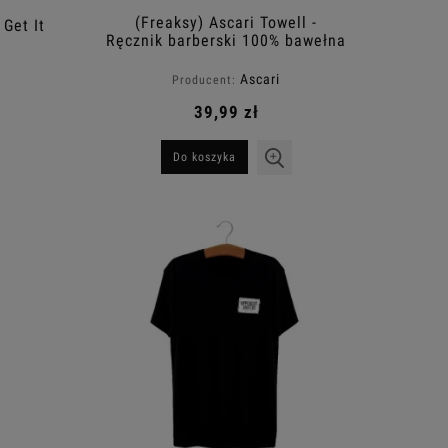
(Freaksy) Ascari Towell -
 Get It
Ręcznik barberski 100% bawełna
70x35cm 560g/m2
Ascari
Producent:
39,99 zł
Do koszyka