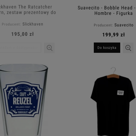
ckhaven The Ratcatcher
Suavecito - Bobble Head -
rn, zestaw prezentowy do
Hombre - Figurka
brody
Slickhaven
Producent:
Suavecito
Producent:
195,00 zł
199,99 zł
iadom o dostępności
Do koszyka