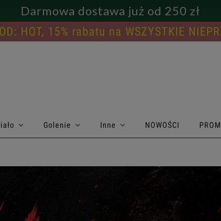
Darmowa dostawa już od 250 zł
OD: HOT, 15% rabatu na WSZYSTKIE NIE
iało
Golenie
Inne
NOWOŚCI
PROM