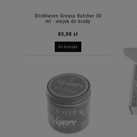
Slickhaven Greasy Butcher 30
ml - olejek do brody
Pow
85,00 zł
Do koszyka