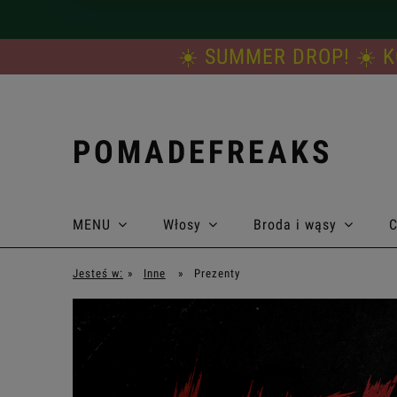
☀️ SUMMER DROP! ☀️ K
POMADEFREAKS
MENU
Włosy
Broda i wąsy
C
Promocje i kupony rabatowe
Jesteś w:
»
Inne
»
Prezenty