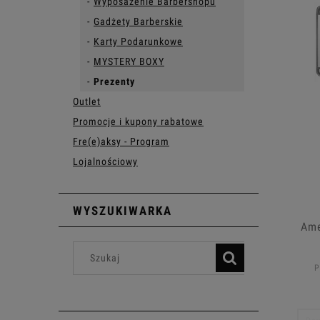
Wyposażenie Barbershopu
Gadżety Barberskie
Karty Podarunkowe
MYSTERY BOXY
Prezenty
Outlet
Promocje i kupony rabatowe
Fre(e)aksy - Program
Lojalnościowy
WYSZUKIWARKA
Ame
P