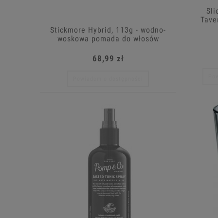
Sli
Tave
Stickmore Hybrid, 113g - wodno-
woskowa pomada do włosów
68,99 zł
Pow
Powiadom o dostępności