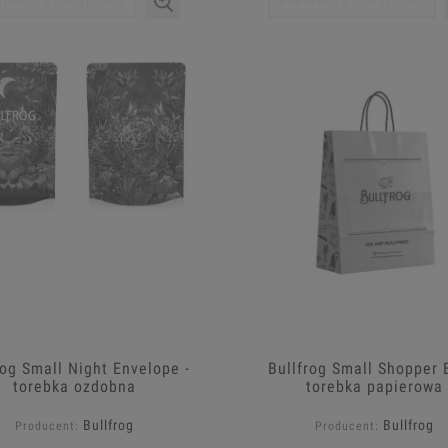
iadom o dostępności
Powiadom o dostępności
rog Small Night Envelope -
Bullfrog Small Shopper 
torebka ozdobna
torebka papierowa
Bullfrog
Bullfrog
Producent:
Producent: