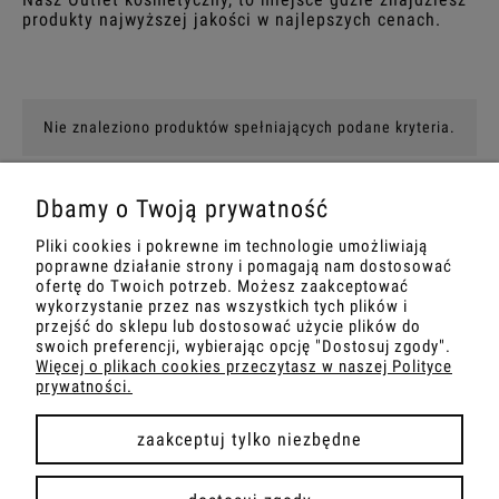
produkty najwyższej jakości w najlepszych cenach.
Nie znaleziono produktów spełniających podane kryteria.
Dbamy o Twoją prywatność
Pliki cookies i pokrewne im technologie umożliwiają
MOJE KONTO
poprawne działanie strony i pomagają nam dostosować
ofertę do Twoich potrzeb. Możesz zaakceptować
INFORMACJA
wykorzystanie przez nas wszystkich tych plików i
przejść do sklepu lub dostosować użycie plików do
swoich preferencji, wybierając opcję "Dostosuj zgody".
OBSŁUGA KLIENTA
Więcej o plikach cookies przeczytasz w naszej Polityce
prywatności.
PŁATNOŚCI I DOSTAWA
zaakceptuj tylko niezbędne