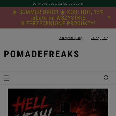
Darmowa dostawa już od 250 zł
☀️ SUMMER DROP! ☀️ KOD: HOT, 15%
×
rabatu na WSZYSTKIE
NIEPRZECENIONE PRODUKTY!
Zarejestruj się
Zaloguj się
POMADEFREAKS