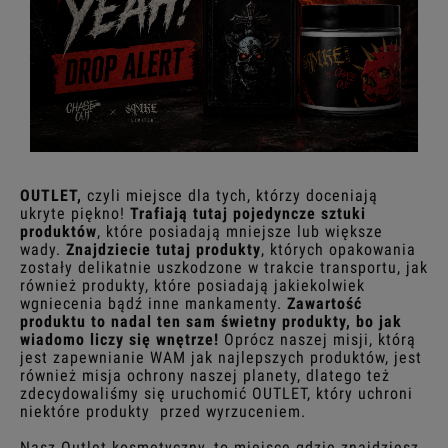
OUTLET,
czyli miejsce dla tych, którzy doceniają
ukryte piękno!
Trafiają tutaj pojedyncze sztuki
produktów
, które posiadają mniejsze lub większe
wady.
Znajdziecie tutaj produkty
, których opakowania
zostały delikatnie uszkodzone w trakcie transportu, jak
również produkty, które posiadają jakiekolwiek
wgniecenia bądź inne mankamenty.
Zawartość
produktu to nadal ten sam świetny produkty, bo jak
wiadomo liczy się wnętrze!
Oprócz naszej misji, którą
jest zapewnianie WAM jak najlepszych produktów, jest
również misja ochrony naszej planety, dlatego też
zdecydowaliśmy się uruchomić OUTLET, który uchroni
niektóre produkty przed wyrzuceniem.
Nasz Outlet kosmetyczny, to miejsce gdzie znajdziesz