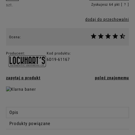
szt.
Zyskujesz
64
pkt [
?
]
dodaj do przechowalni
Ocena:
Producent:
Kod produktu:
6D19-61167
zapytaj o produkt
poleć znajomemu
Opis
Produkty powiązane