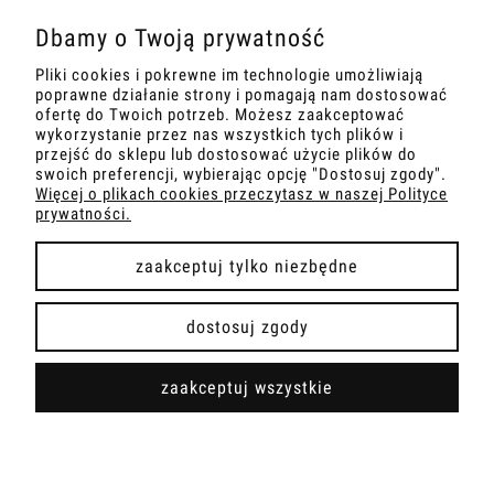
Dbamy o Twoją prywatność
Pliki cookies i pokrewne im technologie umożliwiają
MOJE KONTO
poprawne działanie strony i pomagają nam dostosować
ofertę do Twoich potrzeb. Możesz zaakceptować
INFORMACJA
wykorzystanie przez nas wszystkich tych plików i
przejść do sklepu lub dostosować użycie plików do
swoich preferencji, wybierając opcję "Dostosuj zgody".
OBSŁUGA KLIENTA
Więcej o plikach cookies przeczytasz w naszej Polityce
prywatności.
PŁATNOŚCI I DOSTAWA
zaakceptuj tylko niezbędne
dostosuj zgody
pokaż pełną wersję strony
zaakceptuj wszystkie
Sklep internetowy Shoper.pl