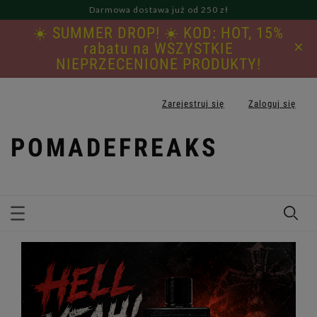
Darmowa dostawa już od 250 zł
☀️ SUMMER DROP! ☀️ KOD: HOT, 15%
×
rabatu na WSZYSTKIE
NIEPRZECENIONE PRODUKTY!
Zarejestruj się
Zaloguj się
POMADEFREAKS