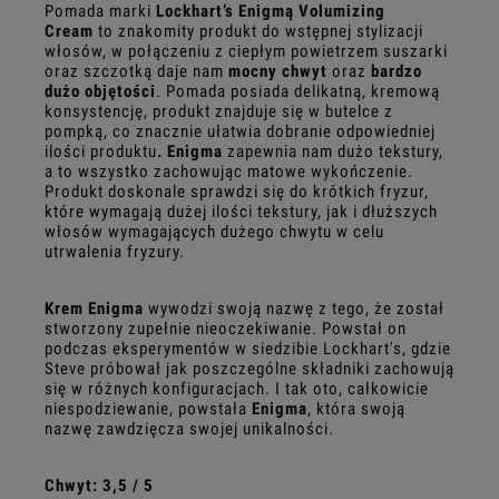
Pomada marki
Lockhart’s Enigmą Volumizing
Cream
to znakomity produkt do wstępnej stylizacji
włosów, w połączeniu z ciepłym powietrzem suszarki
oraz szczotką daje nam
mocny chwyt
oraz
bardzo
dużo objętości
. Pomada posiada delikatną, kremową
konsystencję, produkt znajduje się w butelce z
pompką, co znacznie ułatwia dobranie odpowiedniej
ilości produktu
. Enigma
zapewnia nam dużo tekstury,
a to wszystko zachowując matowe wykończenie.
Produkt doskonale sprawdzi się do krótkich fryzur,
które wymagają dużej ilości tekstury, jak i dłuższych
włosów wymagających dużego chwytu w celu
utrwalenia fryzury.
Krem Enigma
wywodzi swoją nazwę z tego, że został
stworzony zupełnie nieoczekiwanie. Powstał on
podczas eksperymentów w siedzibie Lockhart's, gdzie
Steve próbował jak poszczególne składniki zachowują
się w różnych konfiguracjach. I tak oto, całkowicie
niespodziewanie, powstała
Enigma
, która swoją
nazwę zawdzięcza swojej unikalności.
Chwyt: 3,5 / 5