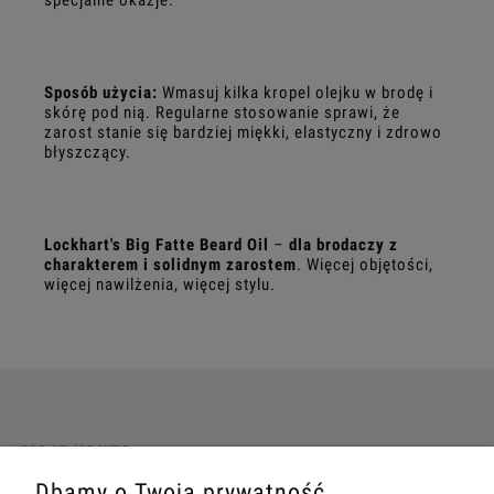
Sposób użycia:
Wmasuj kilka kropel olejku w brodę i
skórę pod nią. Regularne stosowanie sprawi, że
zarost stanie się bardziej miękki, elastyczny i zdrowo
błyszczący.
Lockhart's Big Fatte Beard Oil
–
dla brodaczy z
charakterem i solidnym zarostem
. Więcej objętości,
więcej nawilżenia, więcej stylu.
MOJE KONTO
Dbamy o Twoją prywatność