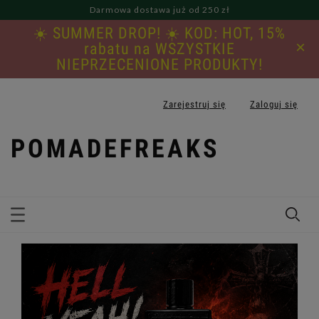
Darmowa dostawa już od 250 zł
☀️ SUMMER DROP! ☀️ KOD: HOT, 15%
×
rabatu na WSZYSTKIE
NIEPRZECENIONE PRODUKTY!
Zarejestruj się
Zaloguj się
POMADEFREAKS