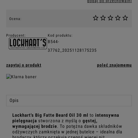
dodaj do przechowalni
Ocena:
Producent:
Kod produktu:
B544-
37762_20251128175235
zapytaj o produkt
poleć znajomemu
Opis
Lockhart's Big Fatte Beard Oil 30 ml
to
intensywna
pielęgnacja
stworzona z myślą o
gęstej,
wymagającej brodzie
. To potężna dawka składników
odżywczych zamknięta w jednej butelce – idealna dla
brodaczy, którzy oczekują czegoś więcej niż