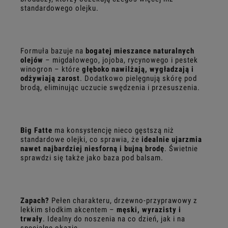
standardowego olejku.
Formuła bazuje na
bogatej mieszance naturalnych
olejów
– migdałowego, jojoba, rycynowego i pestek
winogron – które
głęboko nawilżają, wygładzają i
odżywiają zarost
. Dodatkowo pielęgnują skórę pod
brodą, eliminując uczucie swędzenia i przesuszenia.
Big Fatte
ma konsystencję nieco gęstszą niż
standardowe olejki, co sprawia, że
idealnie ujarzmia
nawet najbardziej niesforną i bujną brodę
. Świetnie
sprawdzi się także jako baza pod balsam.
Zapach?
Pełen charakteru, drzewno-przyprawowy z
lekkim słodkim akcentem –
męski, wyrazisty i
trwały
. Idealny do noszenia na co dzień, jak i na
specjalne okazje.